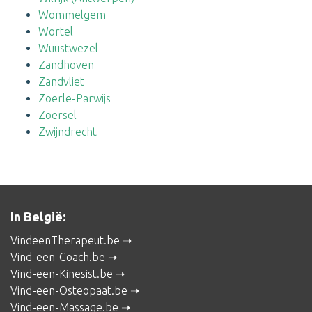
Wommelgem
Wortel
Wuustwezel
Zandhoven
Zandvliet
Zoerle-Parwijs
Zoersel
Zwijndrecht
In België:
VindeenTherapeut.be
Vind-een-Coach.be
Vind-een-Kinesist.be
Vind-een-Osteopaat.be
Vind-een-Massage.be