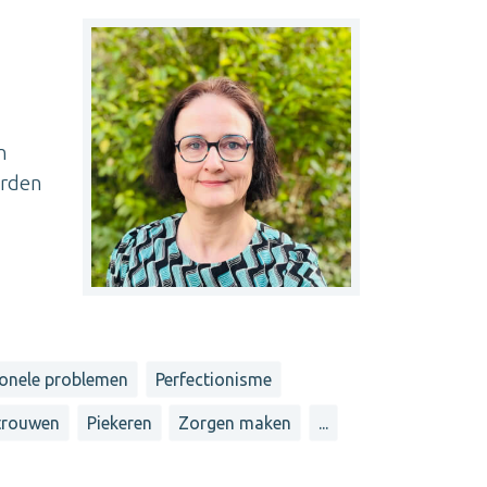
n
orden
onele problemen
Perfectionisme
rtrouwen
Piekeren
Zorgen maken
...