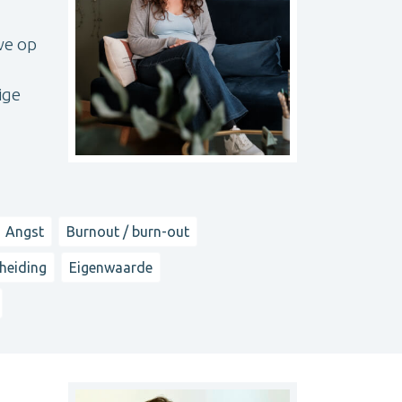
we op
ige
Angst
Burnout / burn-out
heiding
Eigenwaarde