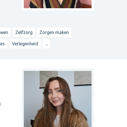
uwen
Zelfzorg
Zorgen maken
ies
Verlegenheid
...
k