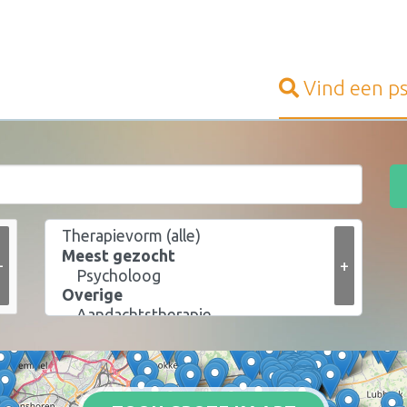
Vind een
p
+
+