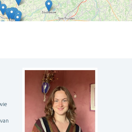
Leaflet
| ©
OpenStreetMap
contributors
wie
 van