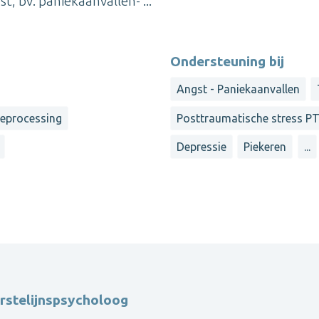
, bv. paniekaanvallen- ...
Ondersteuning bij
Angst - Paniekaanvallen
reprocessing
Posttraumatische stress P
Depressie
Piekeren
...
rstelijnspsycholoog