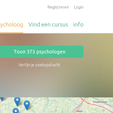
Registreren
Login
sycholoog
Vind een
cursus
info
Toon
373
psychologen
Verfijn je zoekopdracht