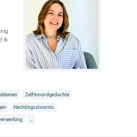
inig
d ik
roblemen
Zelfmoordgedachte
gen
Hechtingsstoornis
erwerking
...