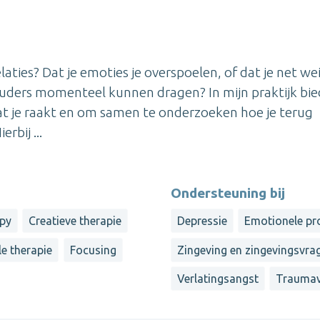
relaties? Dat je emoties je overspoelen, of dat je net we
ouders momenteel kunnen dragen? In mijn praktijk bie
 wat je raakt en om samen te onderzoeken hoe je terug
bij ...
Ondersteuning bij
apy
Creatieve therapie
Depressie
Emotionele p
le therapie
Focusing
Zingeving en zingevingsvra
Verlatingsangst
Traumav