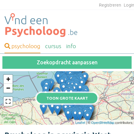
Registreren
Logi
psycholoog
cursus
info
Zoekopdracht aanpassen
+
−
TOON GROTE KAART
Leaflet
| ©
OpenStreetMap
contributors