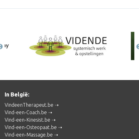
In België:
VindeenTherapeut.be
Vind-een-Coach.be
Vind-een-Kinesist.be
Vind-een-Osteopaat.be
Vind-een-Massage.be