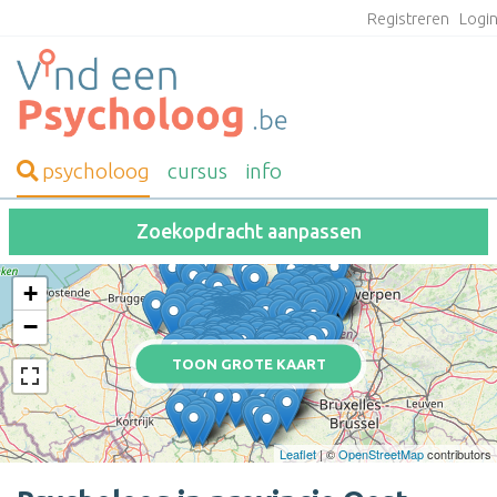
Registreren
Logi
psycholoog
cursus
info
Zoekopdracht aanpassen
+
−
TOON GROTE KAART
Leaflet
| ©
OpenStreetMap
contributors