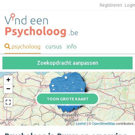
Registreren
Logi
psycholoog
cursus
info
Zoekopdracht aanpassen
+
−
TOON GROTE KAART
Leaflet
| ©
OpenStreetMap
contributors