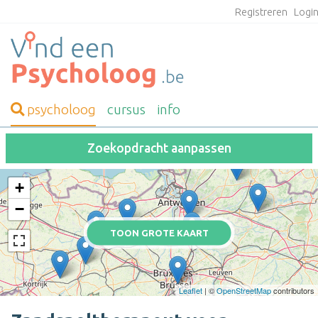
Registreren
Logi
psycholoog
cursus
info
Zoekopdracht aanpassen
+
−
TOON GROTE KAART
Leaflet
| ©
OpenStreetMap
contributors