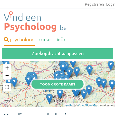
Registreren
Logi
psycholoog
cursus
info
Zoekopdracht aanpassen
+
−
TOON GROTE KAART
Leaflet
| ©
OpenStreetMap
contributors