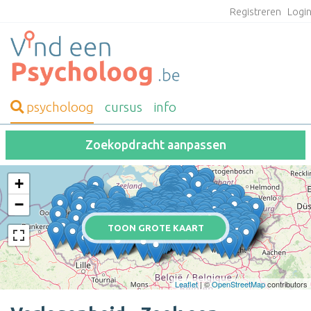
Registreren
Logi
psycholoog
cursus
info
Zoekopdracht aanpassen
+
−
TOON GROTE KAART
Leaflet
| ©
OpenStreetMap
contributors