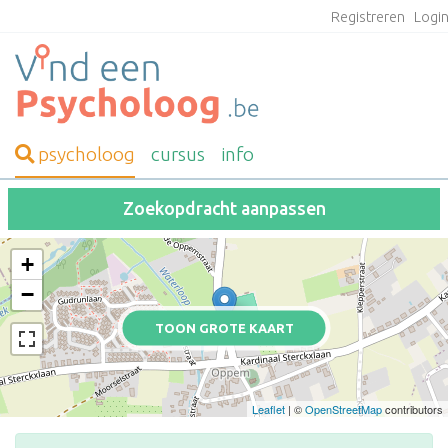
Registreren
Logi
psycholoog
cursus
info
Zoekopdracht aanpassen
+
−
TOON GROTE KAART
Leaflet
| ©
OpenStreetMap
contributors