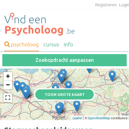
Registreren
Logi
psycholoog
cursus
info
Zoekopdracht aanpassen
+
−
TOON GROTE KAART
Leaflet
| ©
OpenStreetMap
contributors