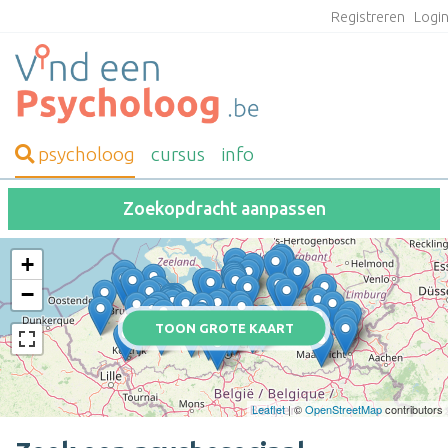
Registreren
Logi
psycholoog
cursus
info
Zoekopdracht aanpassen
+
−
TOON GROTE KAART
Leaflet
| ©
OpenStreetMap
contributors