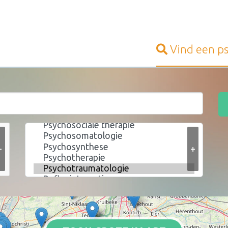
Vind een
p
+
+