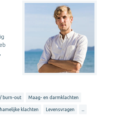
ig
heb
,
/ burn-out
Maag- en darmklachten
chamelijke klachten
Levensvragen
...