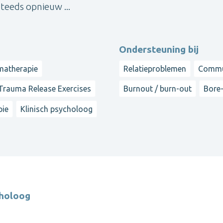
teeds opnieuw ...
Ondersteuning bij
matherapie
Relatieproblemen
Commu
Trauma Release Exercises
Burnout / burn-out
Bore
pie
Klinisch psycholoog
choloog