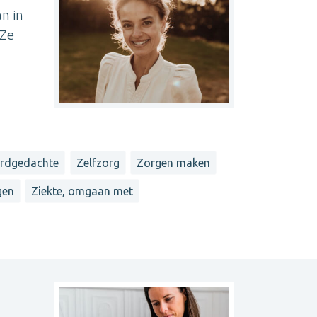
n in
 Ze
rdgedachte
Zelfzorg
Zorgen maken
gen
Ziekte, omgaan met