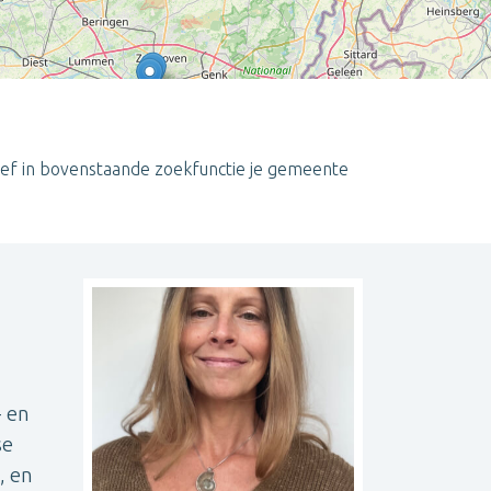
ef in bovenstaande zoekfunctie je gemeente
Leaflet
| ©
OpenStreetMap
contributors
- en
se
, en