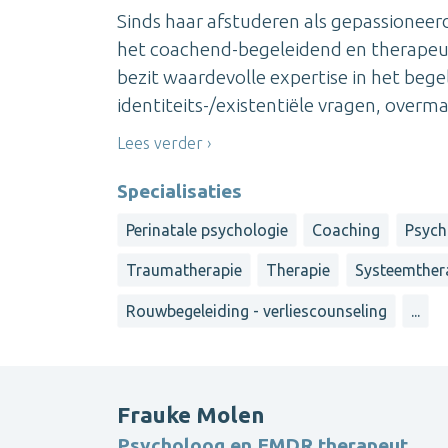
Sinds haar afstuderen als gepassioneer
het coachend-begeleidend en therapeu
bezit waardevolle expertise in het bege
identiteits-/existentiële vragen, overmati
Lees verder
Specialisaties
Perinatale psychologie
Coaching
Psych
Traumatherapie
Therapie
Systeemther
Rouwbegeleiding - verliescounseling
...
Frauke Molen
Psycholoog en EMDR therapeut