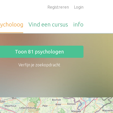
Registreren
Login
sycholoog
Vind een
cursus
info
Toon
81
psychologen
Verfijn je zoekopdracht