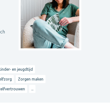
sch
inder- en jeugdtijd
elfzorg
Zorgen maken
zelfvertrouwen
...