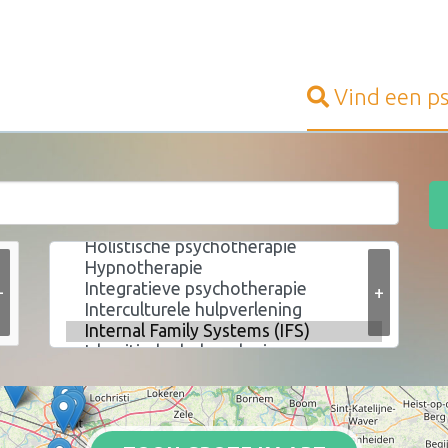
Vind een
p
+
+