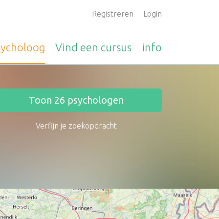
Registreren
Login
sycholoog
Vind een
cursus
info
Toon
26
psychologen
Verfijn je zoekopdracht