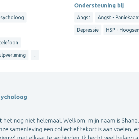
Ondersteuning bij
Psycholoog
Angst
Angst - Paniekaan
Depressie
HSP - Hoogsen
 telefoon
ulpverlening
...
psycholoog
lt het nog niet helemaal. Welkom, mijn naam is Shana.
onze samenleving een collectief tekort is aan voelen, en
pnieuw) met elkaar te verbinden. Ik hecht veel belang 