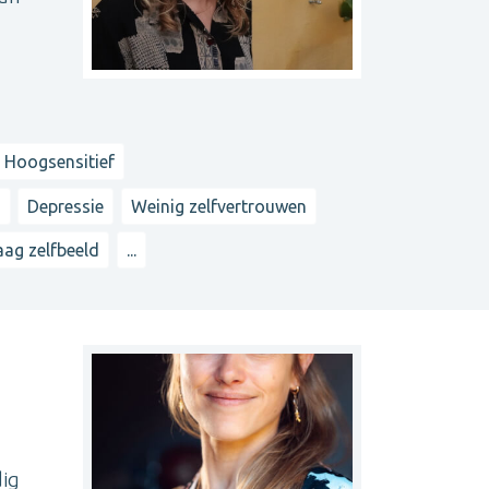
 Hoogsensitief
n
Depressie
Weinig zelfvertrouwen
aag zelfbeeld
...
dig