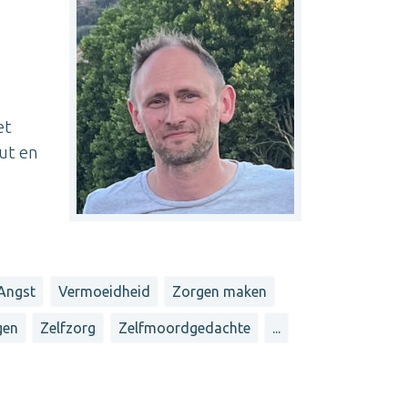
et
ut en
Angst
Vermoeidheid
Zorgen maken
gen
Zelfzorg
Zelfmoordgedachte
...