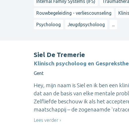
Internal Family Systems (IFS)
Traumathera
Rouwbegeleiding - verliescounseling
Klin
Psycholoog
Jeugdpsycholoog
...
Siel De Tremerie
Klinisch psycholoog en Gespreksth
Gent
Hey, mijn naam is Siel en ik ben een klini
dat aan de basis van elke mentale probl
Zelfliefde beschouw ik als het acceptere
maatschappij – de zogenaamde 'ratrace'
Lees verder