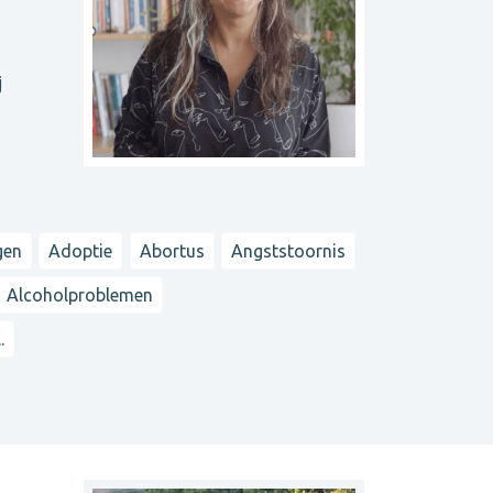
j
gen
Adoptie
Abortus
Angststoornis
Alcoholproblemen
..