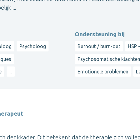
ijk ...
Ondersteuning bij
oloog
Psycholoog
Burnout / burn-out
HSP -
iques
Psychosomatische klachte
e
...
Emotionele problemen
L
herapeut
sch denkkader. Dit betekent dat de therapie zich volle