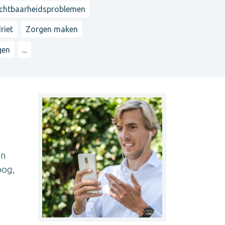
chtbaarheidsproblemen
riet
Zorgen maken
gen
...
en
oog,