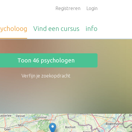
Registreren
Login
sycholoog
Vind een
cursus
info
Toon
46
psychologen
Verfijn je zoekopdracht