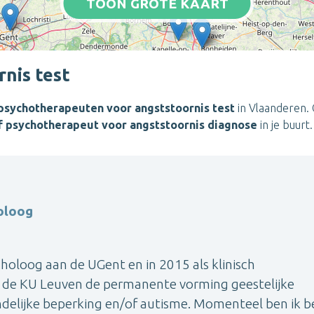
TOON GROTE KAART
nis test
psychotherapeuten voor angststoornis test
in Vlaanderen. 
f psychotherapeut voor angststoornis diagnose
in je buurt.
oloog
ycholoog aan de UGent en in 2015 als klinisch
 de KU Leuven de permanente vorming geestelijke
delijke beperking en/of autisme. Momenteel ben ik b