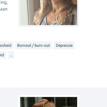
ming,
d aan
osheid
Burnout / burn-out
Depressie
id
...