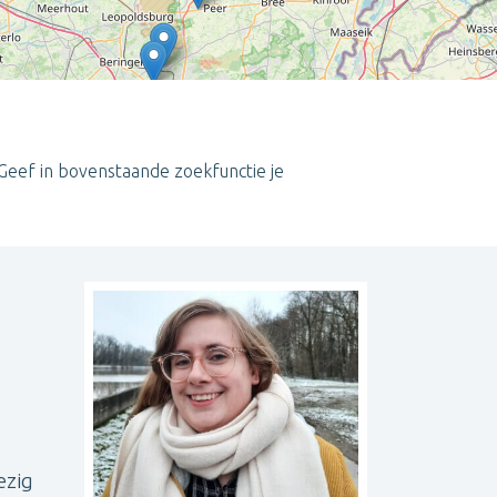
Geef in bovenstaande zoekfunctie je
Leaflet
| ©
OpenStreetMap
contributors
ezig