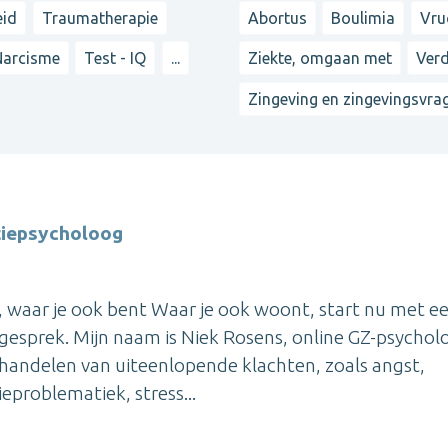
eid
Traumatherapie
Abortus
Boulimia
Vru
Narcisme
Test - IQ
...
Ziekte, omgaan met
Verd
Zingeving en zingevingsvra
tiepsycholoog
, waar je ook bent Waar je ook woont, start nu met e
sgesprek. Mijn naam is Niek Rosens, online GZ-psychol
behandelen van uiteenlopende klachten, zoals angst,
eproblematiek, stress...