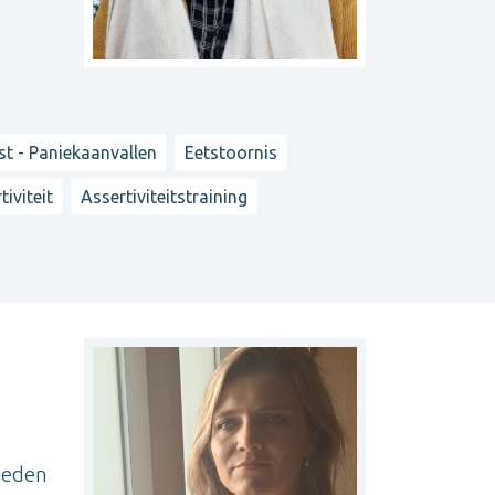
t - Paniekaanvallen
Eetstoornis
tiviteit
Assertiviteitstraining
heden