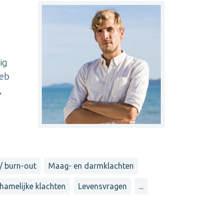
ig
heb
,
/ burn-out
Maag- en darmklachten
chamelijke klachten
Levensvragen
...