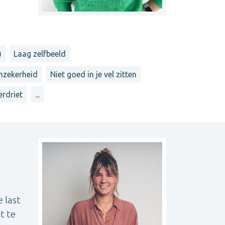
)
Laag zelfbeeld
nzekerheid
Niet goed in je vel zitten
erdriet
...
 last
t te