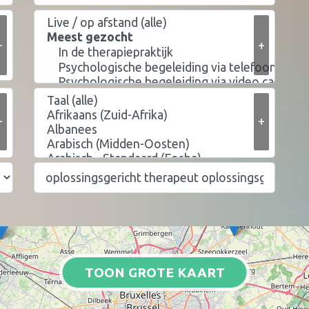
+
+
+
+
TOON GROTE KAART