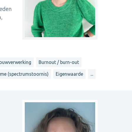
n
oeden
n,
ouwverwerking
Burnout / burn-out
sme (spectrumstoornis)
Eigenwaarde
...