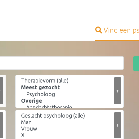
Vind een
p
+
+
+
+