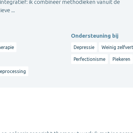
k integratief: ik combineer methodieken vanuit de
ve ...
Ondersteuning bij
herapie
Depressie
Weinig zelfve
Perfectionisme
Piekeren
reprocessing