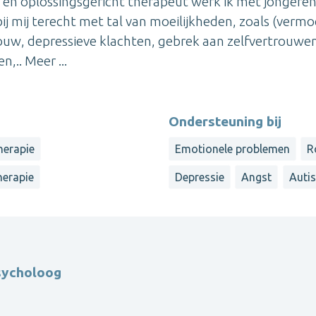
g en oplossingsgericht therapeut werk ik met jongere
bij mij terecht met tal van moeilijkheden, zoals (verm
rouw, depressieve klachten, gebrek aan zelfvertrouwe
,.. Meer ...
Ondersteuning bij
herapie
Emotionele problemen
R
herapie
Depressie
Angst
Auti
psycholoog