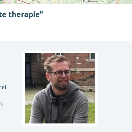
te therapie"
Leaflet
| ©
OpenStreetMap
contributors
het
m.