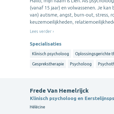
Hallo, mijn naam is Lien. Als psycholoo
(vanaf 15 jaar) en volwassenen. Je kan 
van) autisme, angst, burn-out, stress, 
keuzemoeilijkheden, relatiemoeilijkheden
Lees verder
Specialisaties
Klinisch psycholoog
Oplossingsgerichte t
Gesprekstherapie
Psycholoog
Psychot
Frede Van Hemelrijck
Klinisch psycholoog en Eerstelijns
Hélécine