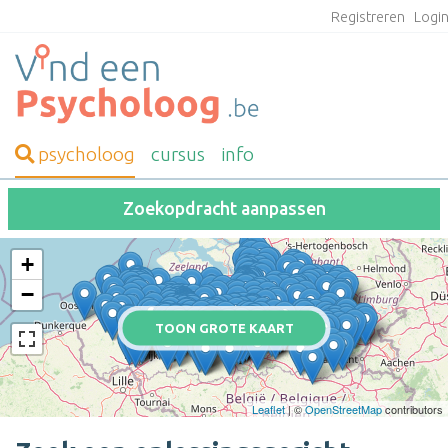
Registreren
Logi
psycholoog
cursus
info
Zoekopdracht aanpassen
+
−
TOON GROTE KAART
Leaflet
| ©
OpenStreetMap
contributors