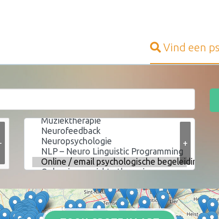
Vind een
p
+
+