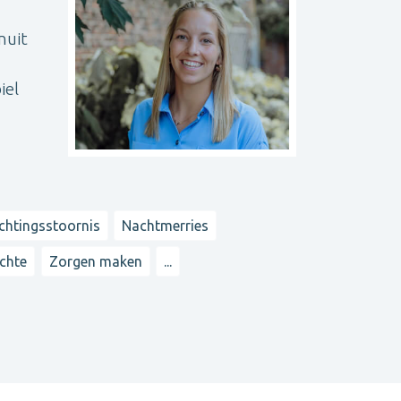
nuit
iel
chtingsstoornis
Nachtmerries
chte
Zorgen maken
...