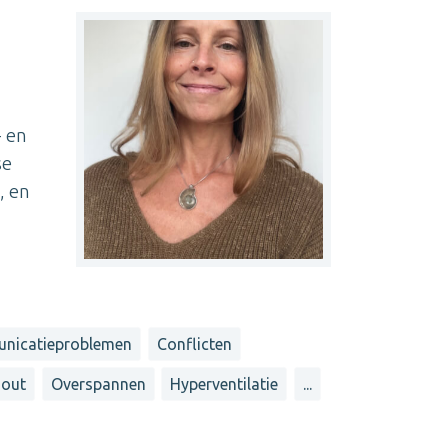
- en
se
, en
nicatieproblemen
Conflicten
-out
Overspannen
Hyperventilatie
...