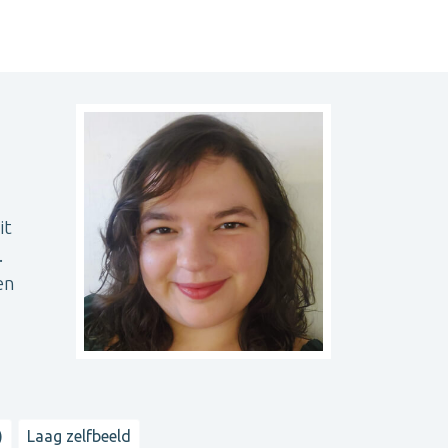
it
.
en
)
Laag zelfbeeld