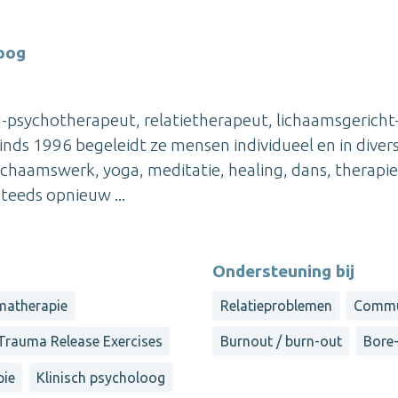
oog
g-psychotherapeut, relatietherapeut, lichaamsgericht
ds 1996 begeleidt ze mensen individueel en in diver
lichaamswerk, yoga, meditatie, healing, dans, therapie
teeds opnieuw ...
Ondersteuning bij
matherapie
Relatieproblemen
Commu
Trauma Release Exercises
Burnout / burn-out
Bore
pie
Klinisch psycholoog