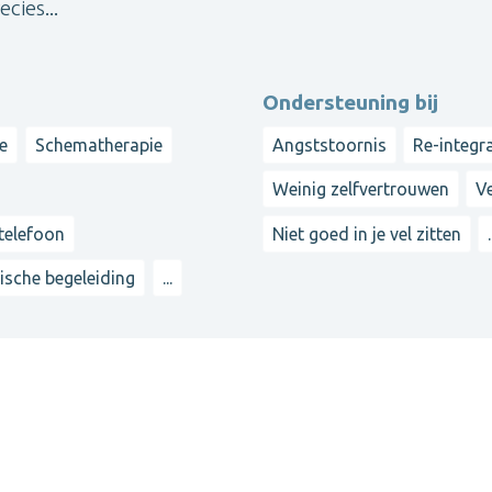
cies...
Ondersteuning bij
ie
Schematherapie
Angststoornis
Re-integra
Weinig zelfvertrouwen
Ve
 telefoon
Niet goed in je vel zitten
.
ische begeleiding
...