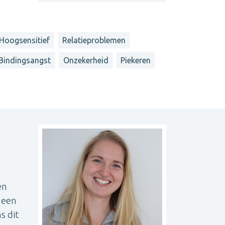
 Hoogsensitief
Relatieproblemen
Bindingsangst
Onzekerheid
Piekeren
en
 een
s dit