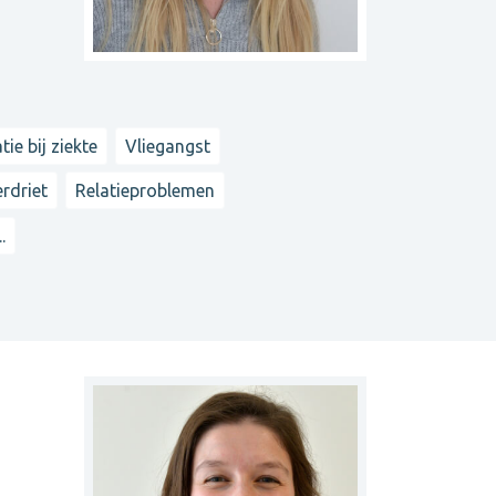
tie bij ziekte
Vliegangst
rdriet
Relatieproblemen
..