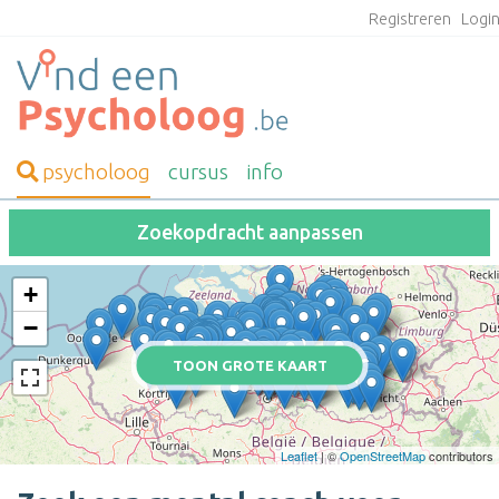
Registreren
Logi
psycholoog
cursus
info
Zoekopdracht aanpassen
+
−
TOON GROTE KAART
Leaflet
| ©
OpenStreetMap
contributors