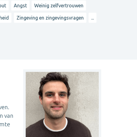
out
Angst
Weinig zelfvertrouwen
heid
Zingeving en zingevingsvragen
...
ven.
en van
imte