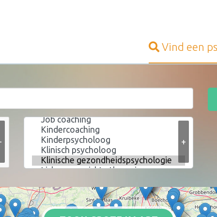
Vind een
p
+
+