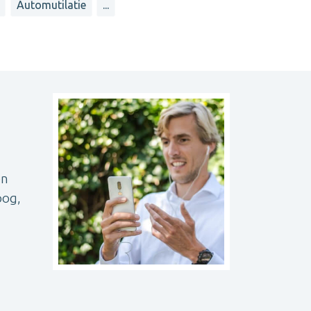
Automutilatie
...
en
oog,