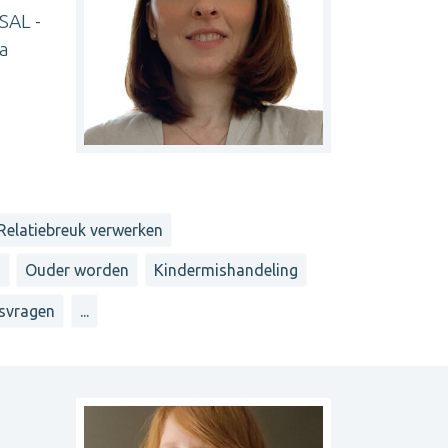
SAL -
ma
Relatiebreuk verwerken
n
Ouder worden
Kindermishandeling
svragen
...