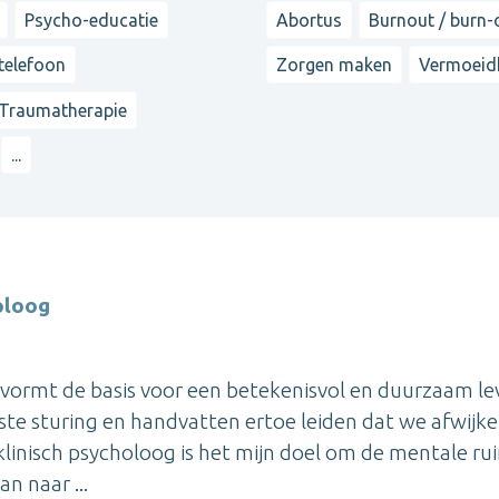
Psycho-educatie
Abortus
Burnout / burn-
 telefoon
Zorgen maken
Vermoeid
Traumatherapie
...
oloog
 vormt de basis voor een betekenisvol en duurzaam le
uiste sturing en handvatten ertoe leiden dat we afwijk
klinisch psycholoog is het mijn doel om de mentale ru
n naar ...