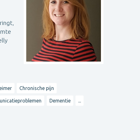
ringt,
uimte
lly
eimer
Chronische pijn
nicatieproblemen
Dementie
...