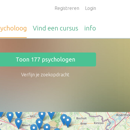
Registreren
Login
sycholoog
Vind een
cursus
info
Toon
177
psychologen
Verfijn je zoekopdracht