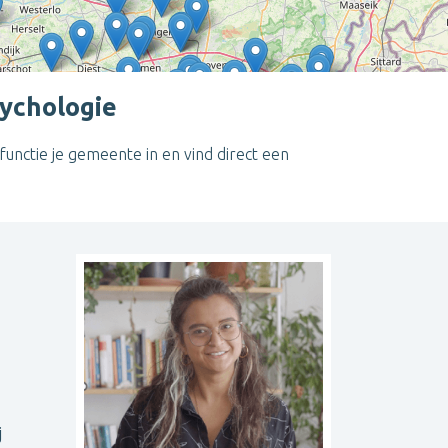
sychologie
unctie je gemeente in en vind direct een
Leaflet
| ©
OpenStreetMap
contributors
j