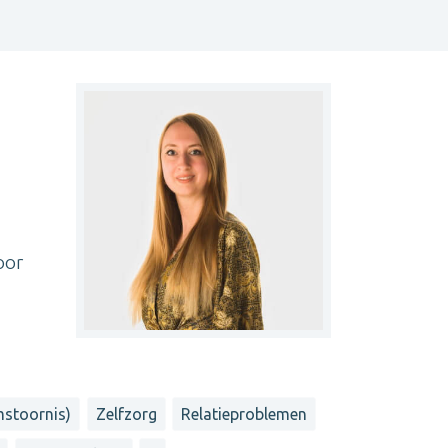
oor
mstoornis)
Zelfzorg
Relatieproblemen