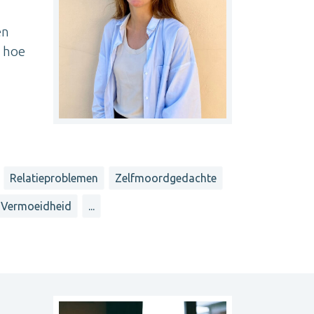
en
p hoe
Relatieproblemen
Zelfmoordgedachte
Vermoeidheid
...