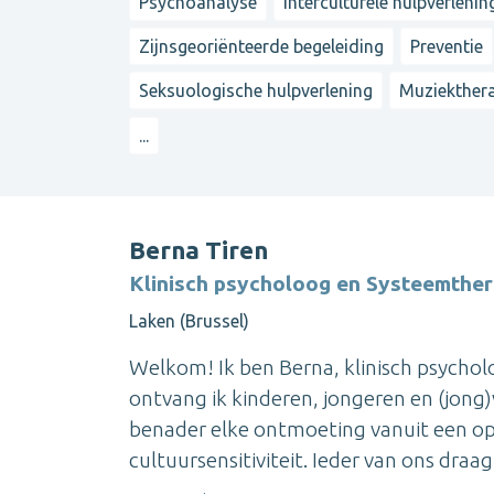
Psychoanalyse
Interculturele hulpverlenin
Zijnsgeoriënteerde begeleiding
Preventie
Seksuologische hulpverlening
Muziekther
...
Berna Tiren
Klinisch psycholoog en Systeemthe
Laken (Brussel)
Welkom! Ik ben Berna, klinisch psycholo
ontvang ik kinderen, jongeren en (jong)
benader elke ontmoeting vanuit een o
cultuursensitiviteit. Ieder van ons draagt