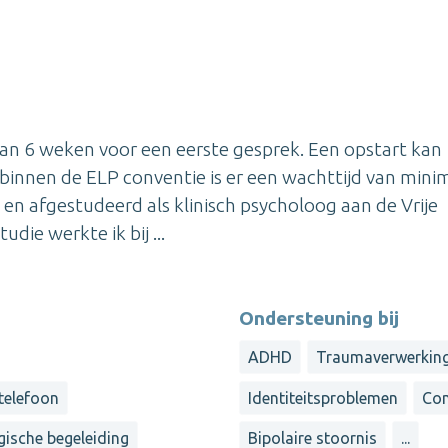
an 6 weken voor een eerste gesprek. Een opstart kan
 binnen de ELP conventie is er een wachttijd van mini
en afgestudeerd als klinisch psycholoog aan de Vrije
udie werkte ik bij ...
Ondersteuning bij
ADHD
Traumaverwerkin
 telefoon
Identiteitsproblemen
Co
gische begeleiding
Bipolaire stoornis
...