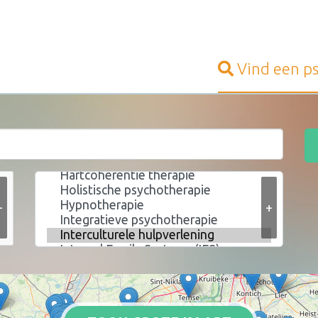
Vind een
p
+
+