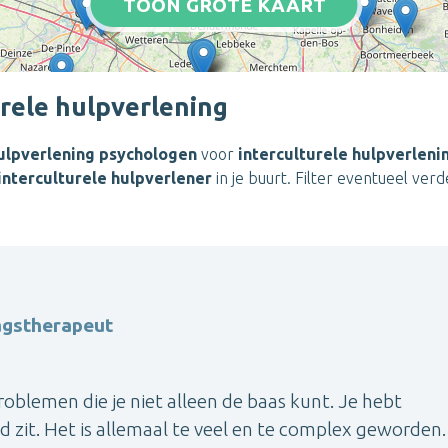
TOON GROTE KAART
rele hulpverlening
hulpverlening psychologen
voor
interculturele hulpverleni
interculturele hulpverlener
in je buurt. Filter eventueel ver
agstherapeut
roblemen die je niet alleen de baas kunt. Je hebt
 zit. Het is allemaal te veel en te complex geworden.