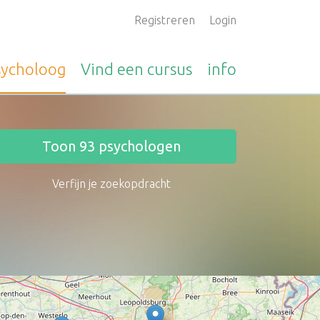
Registreren
Login
sycholoog
Vind een
cursus
info
Toon
93
psychologen
Verfijn je zoekopdracht