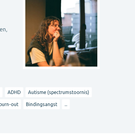
nen,
t
ADHD
Autisme (spectrumstoornis)
 burn-out
Bindingsangst
...