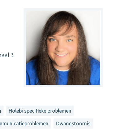
maal 3
g
Holebi specifieke problemen
mmunicatieproblemen
Dwangstoornis