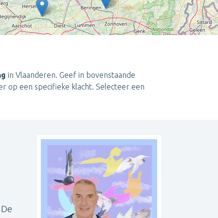
ng
in Vlaanderen. Geef in bovenstaande
der op een specifieke klacht. Selecteer een
Leaflet
| ©
OpenStreetMap
contributors
 De