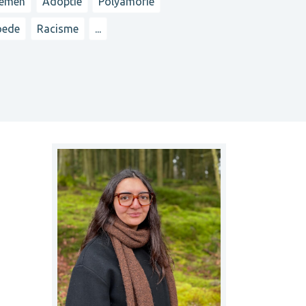
lemen
Adoptie
Polyamorie
oede
Racisme
...