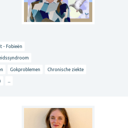
t - Fobieën
heidssyndroom
en
Gokproblemen
Chronische ziekte
)
...