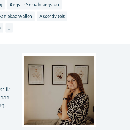
ng
Angst - Sociale angsten
Paniekaanvallen
Assertiviteit
)
...
t ik
g aan
ng.