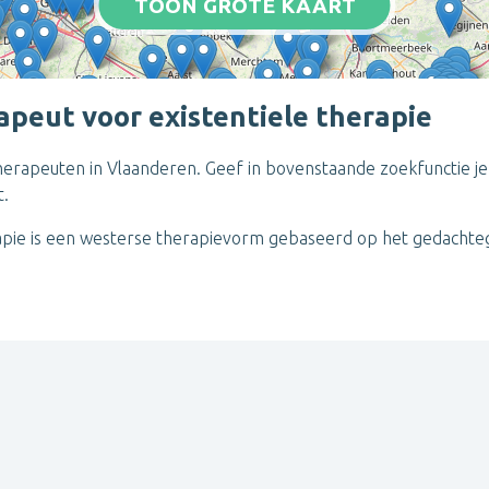
TOON GROTE KAART
apeut voor existentiele therapie
e therapeuten in Vlaanderen. Geef in bovenstaande zoekfunctie j
t.
herapie is een westerse therapievorm gebaseerd op het gedachteg