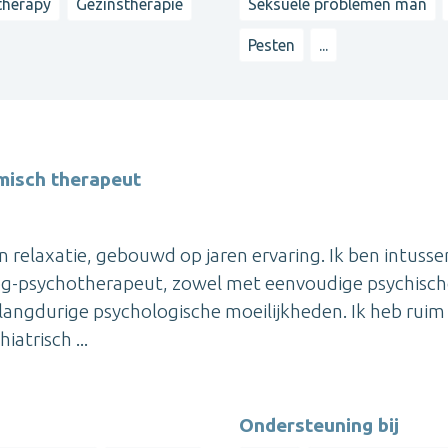
therapy
Gezinstherapie
Seksuele problemen man
Pesten
...
misch therapeut
en relaxatie, gebouwd op jaren ervaring. Ik ben intusse
oloog-psychotherapeut, zowel met eenvoudige psychisc
 langdurige psychologische moeilijkheden. Ik heb ruim
iatrisch ...
Ondersteuning bij