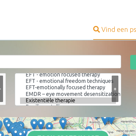
Vind een
p
+
+