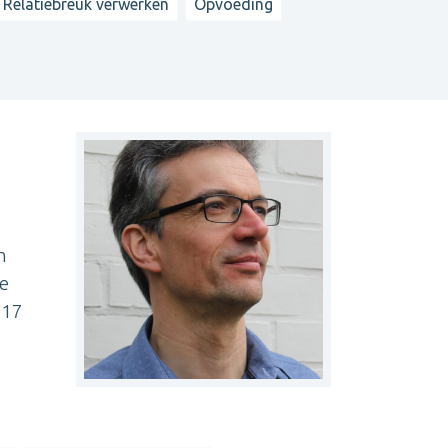
Relatiebreuk verwerken
Opvoeding
n
he
 17