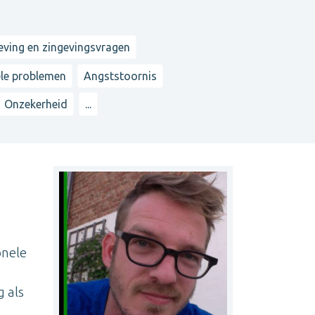
eving en zingevingsvragen
le problemen
Angststoornis
Onzekerheid
...
onele
g als