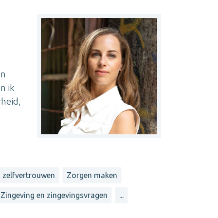
en
n ik
rheid,
 zelfvertrouwen
Zorgen maken
Zingeving en zingevingsvragen
...