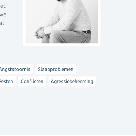
het
 we
al
Angststoornis
Slaapproblemen
Pesten
Conflicten
Agressiebeheersing