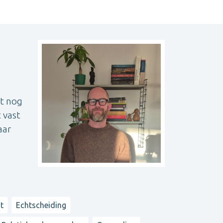
et nog
 vast
aar
t
Echtscheiding