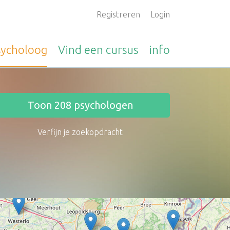
Registreren
Login
sycholoog
Vind een
cursus
info
Toon
208
psychologen
Verfijn je zoekopdracht