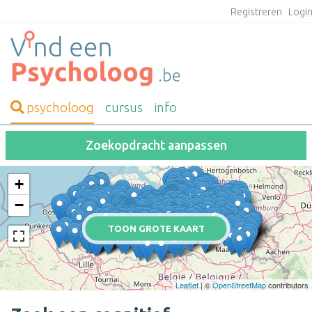
Registreren
Logi
psycholoog
cursus
info
Zoekopdracht aanpassen
+
−
TOON GROTE KAART
Leaflet
| ©
OpenStreetMap
contributors