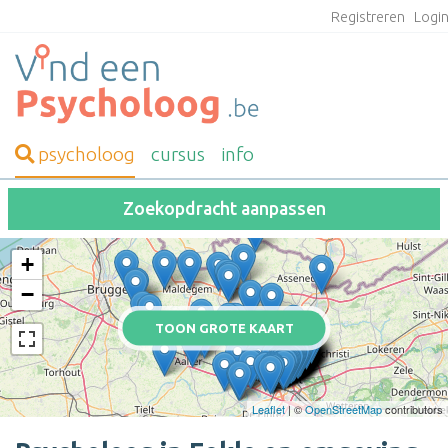
Registreren
Logi
psycholoog
cursus
info
Zoekopdracht aanpassen
+
−
TOON GROTE KAART
Leaflet
| ©
OpenStreetMap
contributors