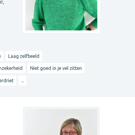
e,
)
Laag zelfbeeld
nzekerheid
Niet goed in je vel zitten
erdriet
...