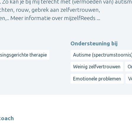
 Zo kan je bij mij terecht met (vermoeden van) autism
lachten, rouw, gebrek aan zelfvertrouwen,
n,.. Meer informatie over mijzelfReeds ...
Ondersteuning bij
singsgerichte therapie
Autisme (spectrumstoornis
Weinig zelfvertrouwen
O
Emotionele problemen
V
coach