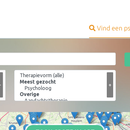
Vind een
p
+
+