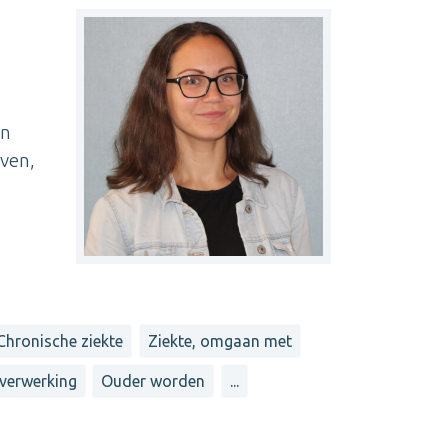
en
even,
Chronische ziekte
Ziekte, omgaan met
verwerking
Ouder worden
...