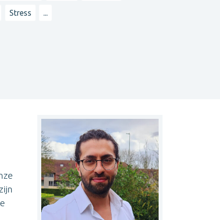
Stress
...
onze
zijn
ie