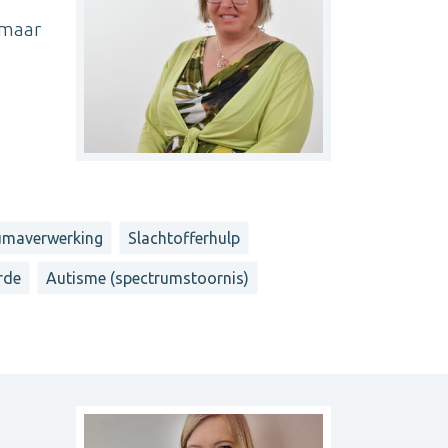
, maar
umaverwerking
Slachtofferhulp
rde
Autisme (spectrumstoornis)