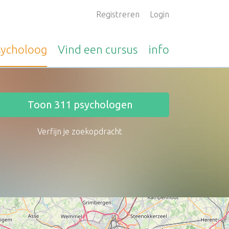
Registreren
Login
sycholoog
Vind een
cursus
info
Toon
311
psychologen
Verfijn je zoekopdracht