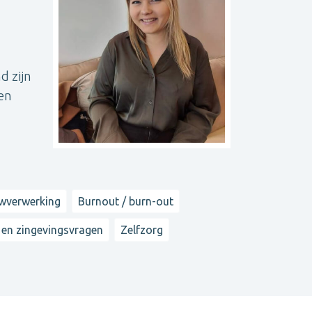
d zijn
en
wverwerking
Burnout / burn-out
 en zingevingsvragen
Zelfzorg