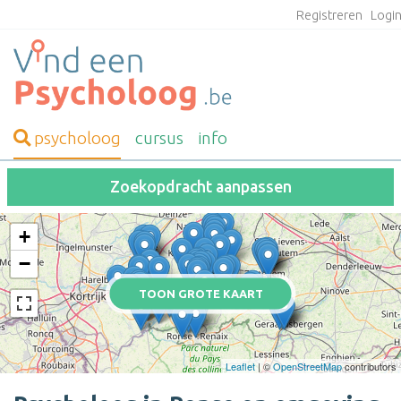
Registreren
Logi
psycholoog
cursus
info
Zoekopdracht aanpassen
+
−
TOON GROTE KAART
Leaflet
| ©
OpenStreetMap
contributors