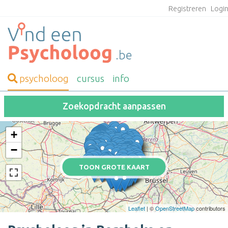
Registreren
Logi
psycholoog
cursus
info
Zoekopdracht aanpassen
+
−
TOON GROTE KAART
Leaflet
| ©
OpenStreetMap
contributors