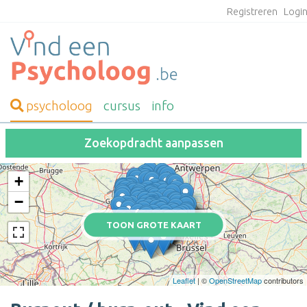
Registreren
Logi
psycholoog
cursus
info
Zoekopdracht aanpassen
+
−
TOON GROTE KAART
Leaflet
| ©
OpenStreetMap
contributors