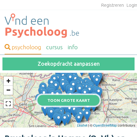
Registreren
Logi
psycholoog
cursus
info
Zoekopdracht aanpassen
+
−
TOON GROTE KAART
Leaflet
| ©
OpenStreetMap
contributors