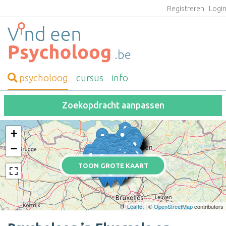
Registreren
Logi
psycholoog
cursus
info
Zoekopdracht aanpassen
+
−
TOON GROTE KAART
Leaflet
| ©
OpenStreetMap
contributors