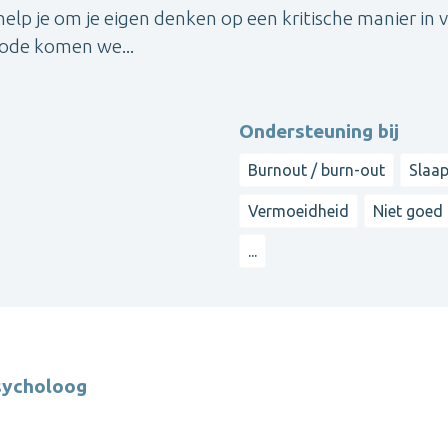
k help je om je eigen denken op een kritische manier in 
hode komen we...
Ondersteuning bij
Burnout / burn-out
Slaa
Vermoeidheid
Niet goed i
...
psycholoog