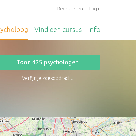
Registreren
Login
sycholoog
Vind een
cursus
info
Toon
425
psychologen
Verfijn je zoekopdracht