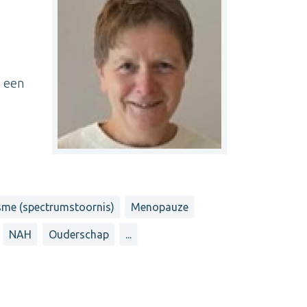
n een
sme (spectrumstoornis)
Menopauze
NAH
Ouderschap
...