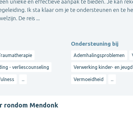
een unieke en effectieve aanpak te bieden. Je kan re
geleiding. Ik sta klaar om je te ondersteunen en te h
zijn. De reis ...
Ondersteuning bij
Traumatherapie
Ademhalingsproblemen
ing - verliescounseling
Verwerking kinder- en jeugd
ulness
...
Vermoeidheid
...
ter rondom Mendonk