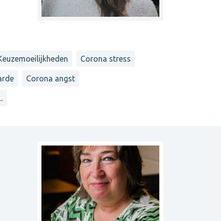
Keuzemoeilijkheden
Corona stress
arde
Corona angst
...