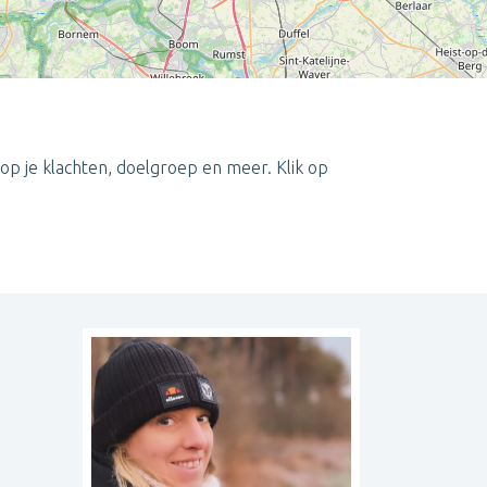
op je klachten, doelgroep en meer. Klik op
Leaflet
| ©
OpenStreetMap
contributors