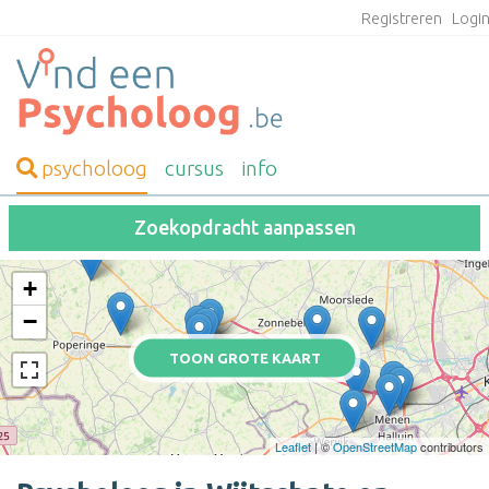
Registreren
Logi
psycholoog
cursus
info
Zoekopdracht aanpassen
+
−
TOON GROTE KAART
Leaflet
| ©
OpenStreetMap
contributors