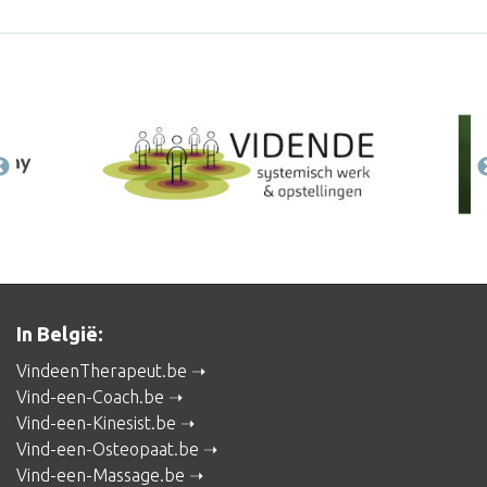
In België:
VindeenTherapeut.be
Vind-een-Coach.be
Vind-een-Kinesist.be
Vind-een-Osteopaat.be
Vind-een-Massage.be