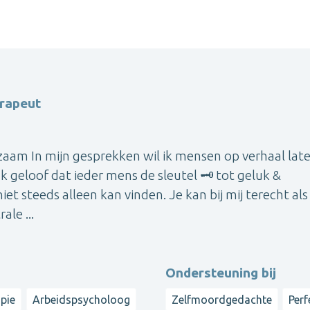
erapeut
kzaam In mijn gesprekken wil ik mensen op verhaal lat
 Ik geloof dat ieder mens de sleutel 🗝 tot geluk &
iet steeds alleen kan vinden. Je kan bij mij terecht als 
ale ...
Ondersteuning bij
apie
Arbeidspsycholoog
Zelfmoordgedachte
Perf