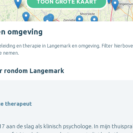
TOON GROTE KAART
en omgeving
eiding en therapie in Langemark en omgeving. Filter hierboven
te nemen.
er rondom Langemark
te therapeut
7 aan de slag als klinisch psychologe. In mijn thuispra