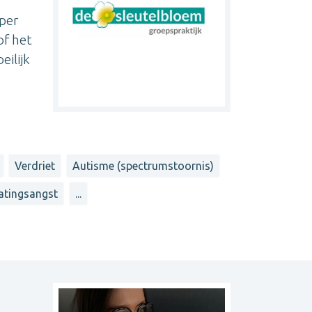
eper
of het
eilijk
Verdriet
Autisme (spectrumstoornis)
atingsangst
...