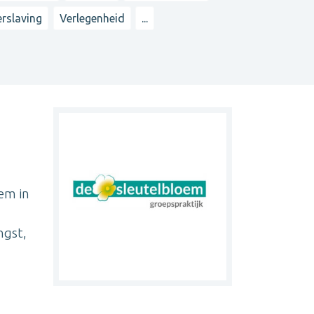
erslaving
Verlegenheid
...
em in
ngst,