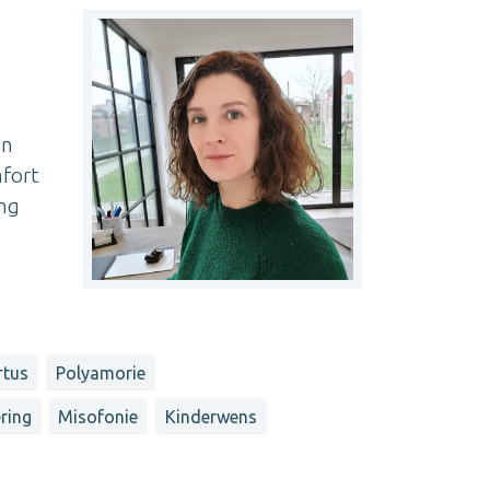
en
mfort
ing
rtus
Polyamorie
ring
Misofonie
Kinderwens