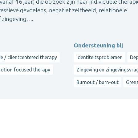
vanaf 16 jaar) die op zoek zijn naar individuele therapi
ssieve gevoelens, negatief zelfbeeld, relationele
zingeving, ...
Ondersteuning bij
ie / clientcentered therapy
Identiteitsproblemen
Dep
otion focused therapy
Zingeving en zingevingsvra
Burnout / burn-out
Grenz