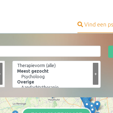
Vind een
p
+
+