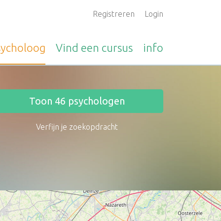
Registreren
Login
sycholoog
Vind een
cursus
info
Toon
46
psychologen
Verfijn je zoekopdracht