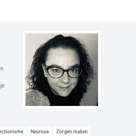
en
je
ectionisme
Neurose
Zorgen maken