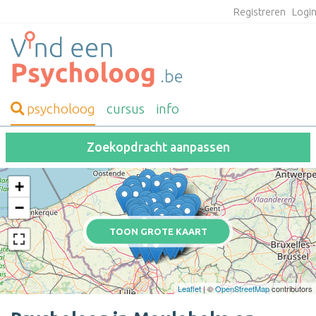
Registreren
Logi
psycholoog
cursus
info
Zoekopdracht aanpassen
+
−
TOON GROTE KAART
Leaflet
| ©
OpenStreetMap
contributors