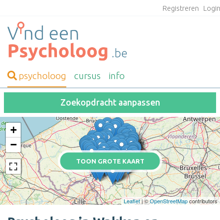
Registreren
Logi
psycholoog
cursus
info
Zoekopdracht aanpassen
+
−
TOON GROTE KAART
Leaflet
| ©
OpenStreetMap
contributors