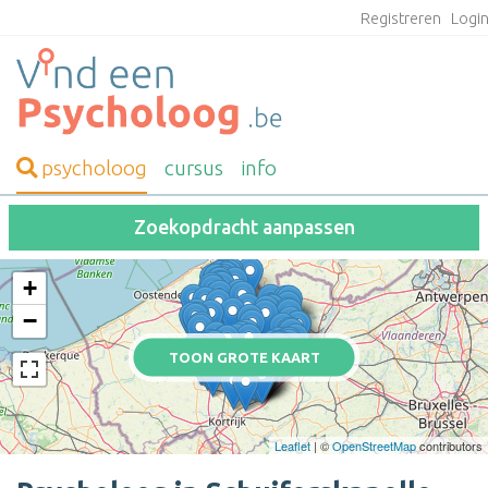
Registreren
Logi
psycholoog
cursus
info
Zoekopdracht aanpassen
+
−
TOON GROTE KAART
Leaflet
| ©
OpenStreetMap
contributors