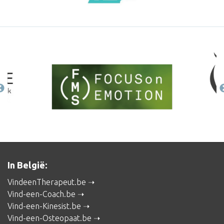
In België:
VindeenTherapeut.be
Vind-een-Coach.be
Vind-een-Kinesist.be
Vind-een-Osteopaat.be