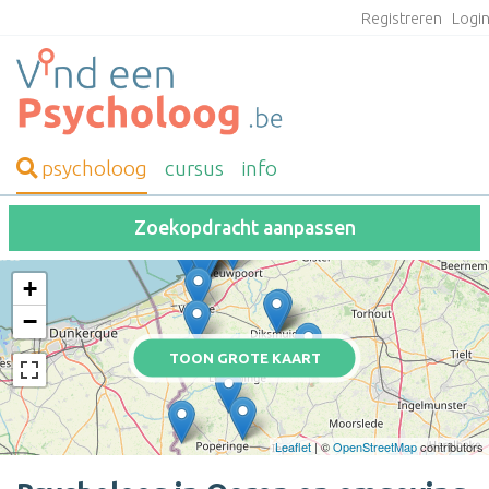
Registreren
Logi
psycholoog
cursus
info
Zoekopdracht aanpassen
+
−
TOON GROTE KAART
Leaflet
| ©
OpenStreetMap
contributors