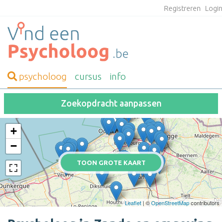
Registreren
Logi
psycholoog
cursus
info
Zoekopdracht aanpassen
+
−
TOON GROTE KAART
Leaflet
| ©
OpenStreetMap
contributors