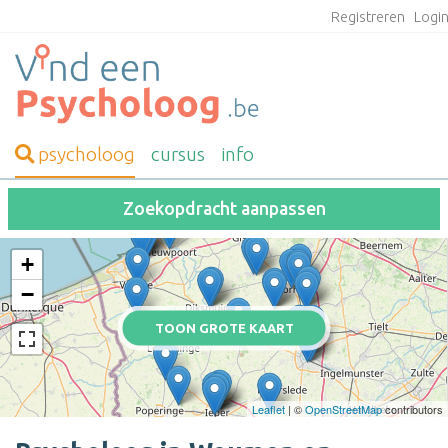
Registreren
Logi
psycholoog
cursus
info
Zoekopdracht aanpassen
+
−
TOON GROTE KAART
Leaflet
| ©
OpenStreetMap
contributors