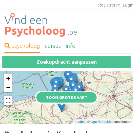
Registreren
Logi
psycholoog
cursus
info
Zoekopdracht aanpassen
+
−
TOON GROTE KAART
Leaflet
| ©
OpenStreetMap
contributors