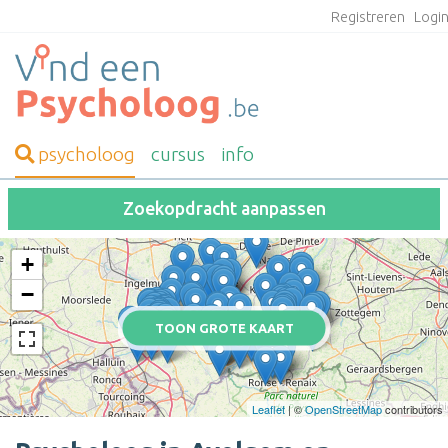
Registreren
Logi
psycholoog
cursus
info
Zoekopdracht aanpassen
+
−
TOON GROTE KAART
Leaflet
| ©
OpenStreetMap
contributors