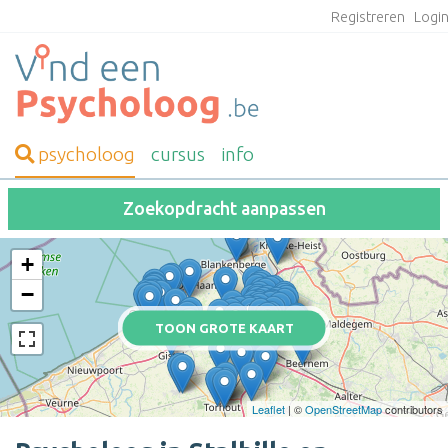
Registreren
Logi
psycholoog
cursus
info
Zoekopdracht aanpassen
+
−
TOON GROTE KAART
Leaflet
| ©
OpenStreetMap
contributors