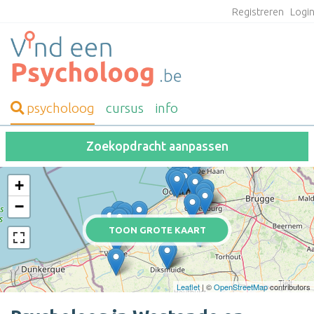
Registreren
Logi
psycholoog
cursus
info
Zoekopdracht aanpassen
+
−
TOON GROTE KAART
Leaflet
| ©
OpenStreetMap
contributors