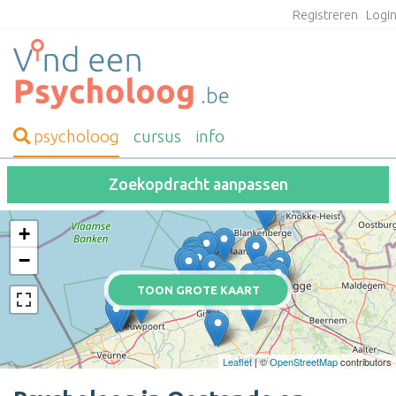
Registreren
Logi
psycholoog
cursus
info
Zoekopdracht aanpassen
+
−
TOON GROTE KAART
Leaflet
| ©
OpenStreetMap
contributors