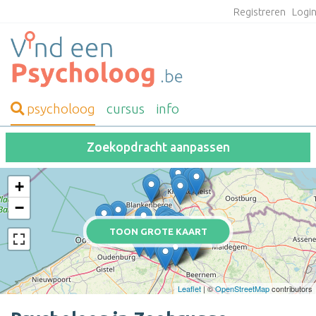
Registreren
Logi
psycholoog
cursus
info
Zoekopdracht aanpassen
+
−
TOON GROTE KAART
Leaflet
| ©
OpenStreetMap
contributors