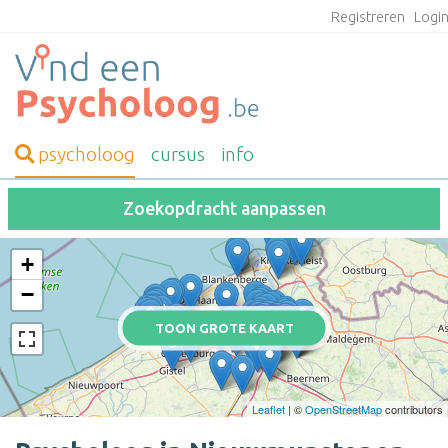
Registreren
Logi
psycholoog
cursus
info
Zoekopdracht aanpassen
+
−
TOON GROTE KAART
Leaflet
| ©
OpenStreetMap
contributors