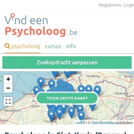
Registreren
Logi
psycholoog
cursus
info
Zoekopdracht aanpassen
+
−
TOON GROTE KAART
Leaflet
| ©
OpenStreetMap
contributors