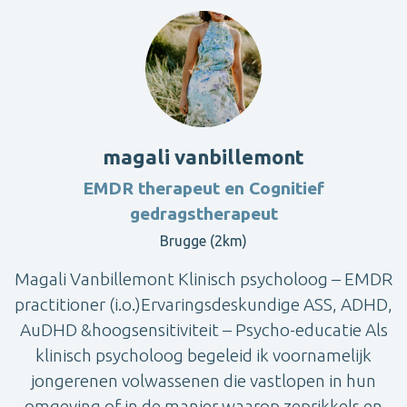
magali vanbillemont
EMDR therapeut en Cognitief
gedragstherapeut
Brugge (2km)
Magali Vanbillemont Klinisch psycholoog – EMDR
practitioner (i.o.)Ervaringsdeskundige ASS, ADHD,
AuDHD &hoogsensitiviteit – Psycho-educatie Als
klinisch psycholoog begeleid ik voornamelijk
jongerenen volwassenen die vastlopen in hun
omgeving of in de manier waarop zeprikkels en