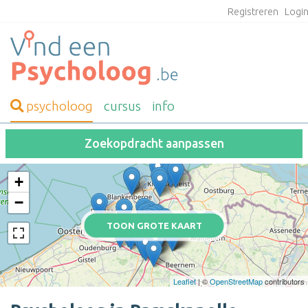
Registreren
Logi
psycholoog
cursus
info
Zoekopdracht aanpassen
+
−
TOON GROTE KAART
Leaflet
| ©
OpenStreetMap
contributors