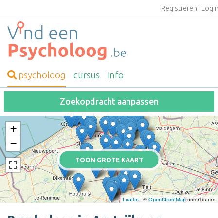
Registreren
Logi
psycholoog
cursus
info
Zoekopdracht aanpassen
+
−
TOON GROTE KAART
Leaflet
| ©
OpenStreetMap
contributors