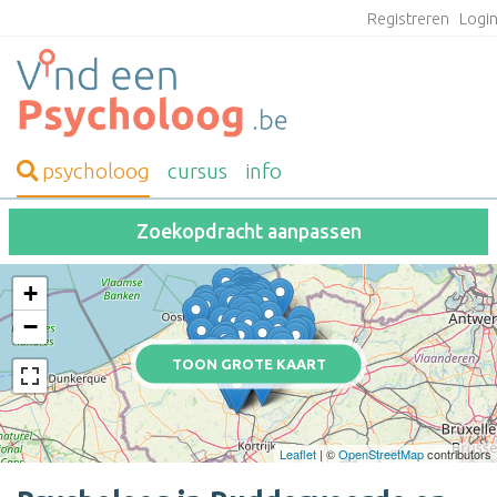
Registreren
Logi
psycholoog
cursus
info
Zoekopdracht aanpassen
+
−
TOON GROTE KAART
Leaflet
| ©
OpenStreetMap
contributors